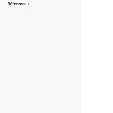
Réference :
FRV-20-01-logt4