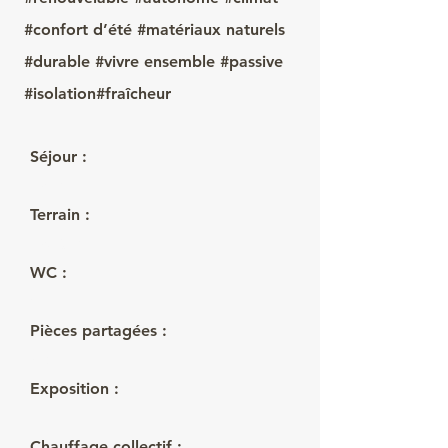
#confort d’été #matériaux naturels
#durable #vivre ensemble #passive
#isolation#fraîcheur
Séjour :
29 m²
Terrain :
2948 m²
WC :
1
Pièces partagées :
3 en +
Exposition :
Chauffage collectif :