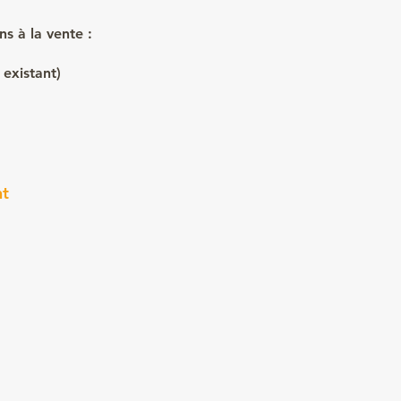
s à la vente :
 existant)
nt