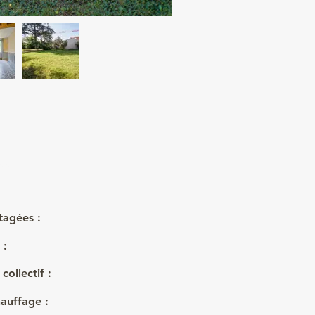
662 m²
tagées :
 :
collectif :
auffage :