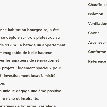
Chauffe-ea
Isolation :
Ventilation
enne habitation bourgeoise, a été
Cave :
se déploie sur trois plateaux : au
Ascenseur
de 112 m², à l’étage un appartement
Conforme
ménageable de belle hauteur.
our les amateurs de rénovation et
Réference 
e projets : logement spacieux pour
f, investissement locatif, mixité
on.
en unique dégage une âme positive
ire riche et inspirante.
pagnés de boiseries, carrelage