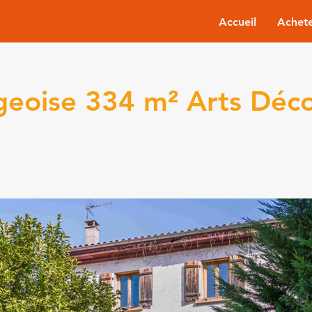
Accueil
Achet
geoise 334 m² Arts Déc