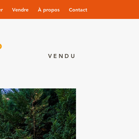
er
Vendre
À propos
Contact
o
VENDU